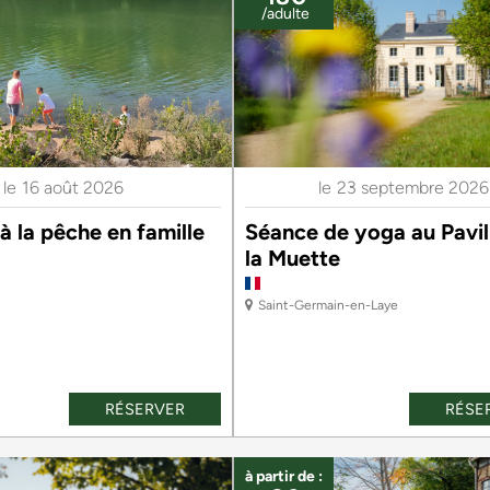
/adulte
le
16 août 2026
le
23 septembre 2026
 à la pêche en famille
Séance de yoga au Pavil
la Muette
Saint-Germain-en-Laye
RÉSERVER
RÉSE
à partir de :