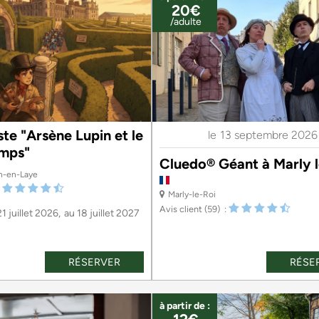
20€
/adulte
ste "Arsène Lupin et le
le
13 septembre 2026
emps"
Cluedo® Géant à Marly l
n-en-Laye
Marly-le-Roi
Avis client
(59)
21 juillet 2026
au
18 juillet 2027
RÉSERVER
RÉSE
à partir de :