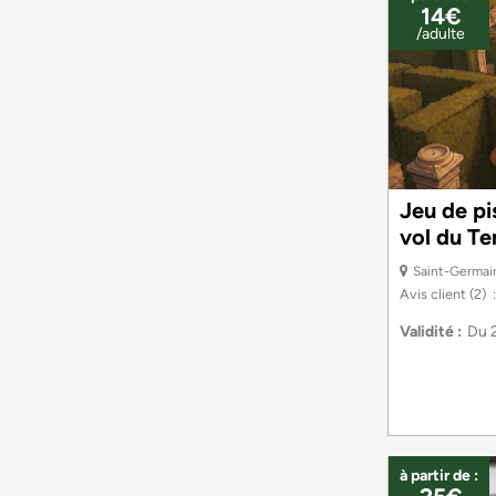
14€
/adulte
Jeu de pi
vol du T
Saint-Germai
Avis client
(2)
Validité :
Du
à partir de :