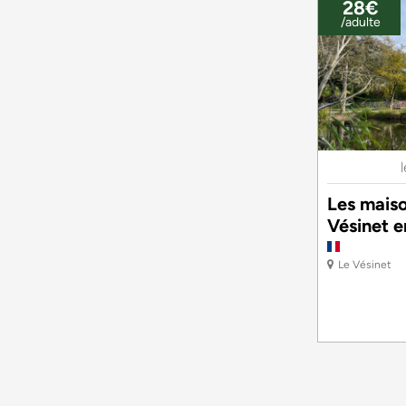
28€
/adulte
Les mais
Vésinet e
Le Vésinet