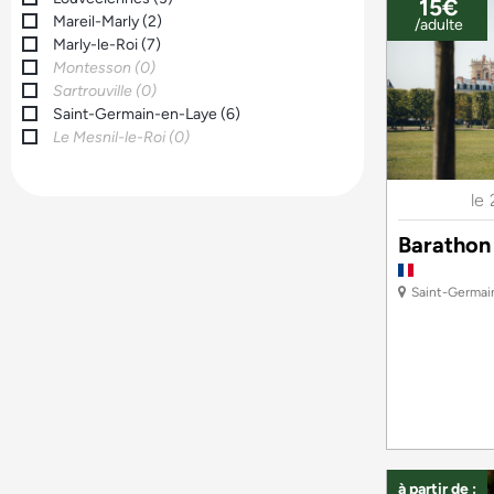
15€
Mareil-Marly
(
2
)
/adulte
Marly-le-Roi
(
7
)
Montesson
(
0
)
Sartrouville
(
0
)
Saint-Germain-en-Laye
(
6
)
Le Mesnil-le-Roi
(
0
)
le
Barathon 
Saint-Germai
à partir de :