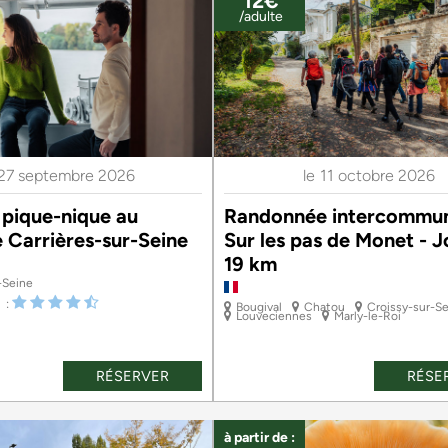
12€
/adulte
27 septembre 2026
le
11 octobre 2026
 pique-nique au
Randonnée intercommun
 Carrières-sur-Seine
Sur les pas de Monet - 
19 km
-Seine
Bougival
Chatou
Croissy-sur-S
Louveciennes
Marly-le-Roi
RÉSERVER
RÉSE
à partir de :