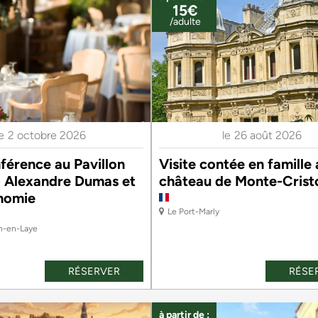
15€
/adulte
le
2 octobre 2026
le
26 août 2026
férence au Pavillon
Visite contée en famille
- Alexandre Dumas et
château de Monte-Crist
onomie
Le Port-Marly
n-en-Laye
RÉSERVER
RÉSE
à partir de :