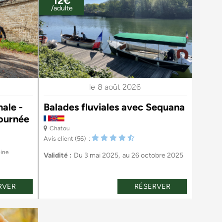
12€
/adulte
le
8 août 2026
ale -
Balades fluviales avec Sequana
Journée
Chatou
Avis client
(56)
eine
Validité :
Du
3 mai 2025
au
26 octobre 2025
RVER
RÉSERVER