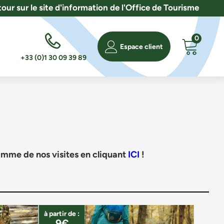
our sur le site d'information de l'Office de Tourisme
0
Espace client
+33 (0)1 30 09 39 89
amme de nos visites en cliquant
ICI
!
à partir de :
9€