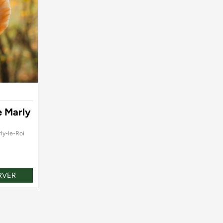
e Marly
ly-le-Roi
RVER