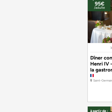
95€
/adulte
Dîner con
Henri IV 
la gastr
Saint-Germai
à partir de :