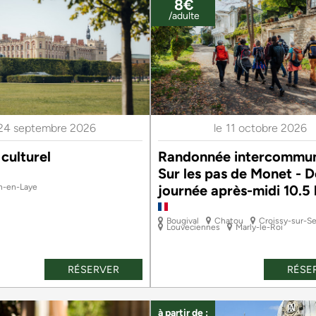
8€
/adulte
24 septembre 2026
le
11 octobre 2026
culturel
Randonnée intercommun
Sur les pas de Monet - 
n-en-Laye
journée après-midi 10.5
Bougival
Chatou
Croissy-sur-S
Louveciennes
Marly-le-Roi
RÉSERVER
RÉSE
à partir de :