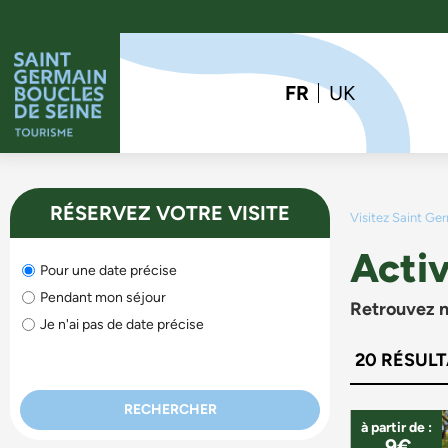
FR
UK
RÉSERVEZ VOTRE VISITE
Visitez Saint Ge
Activ
Pour une date précise
Pendant mon séjour
Retrouvez n
Je n'ai pas de date précise
20
RÉSULT
à partir de :
9€