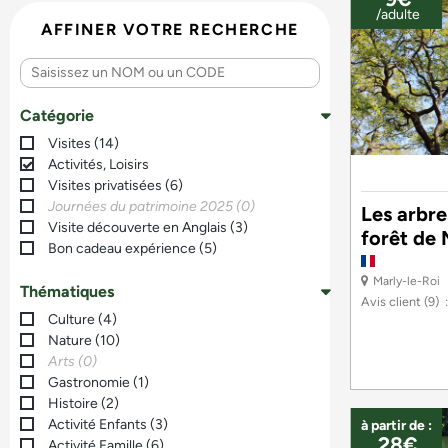
/adulte
AFFINER VOTRE RECHERCHE
Catégorie
Visites
(
14
)
Activités, Loisirs
Visites privatisées
(
6
)
Journées du patrimoine 2025
(
0
)
Les arbr
Visite découverte en Anglais
(
3
)
forêt de 
Bon cadeau expérience
(
5
)
Marly-le-Roi
Thématiques
Avis client
(9)
Culture
(
4
)
Nature
(
10
)
Arts
(
0
)
Gastronomie
(
1
)
Histoire
(
2
)
Activité Enfants
(
3
)
à partir de :
28€
Activité Famille
(
6
)