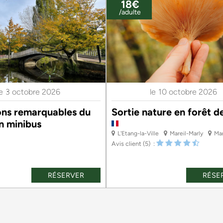
18€
/adulte
le
3 octobre 2026
le
10 octobre 2026
ons remarquables du
Sortie nature en forêt d
n minibus
L'Etang-la-Ville
Mareil-Marly
Mar
Avis client
(5)
RÉSERVER
RÉSE