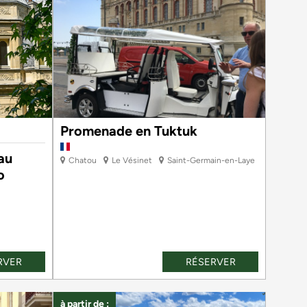
Promenade en Tuktuk
 au
Chatou
Le Vésinet
Saint-Germain-en-Laye
o
RVER
RÉSERVER
à partir de :