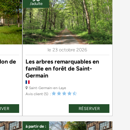
/adulte
le
23 octobre 2026
lon de
Les arbres remarquables en
famille en forêt de Saint-
Germain
Saint-Germain-en-Laye
Avis client
(5)
RVER
RÉSERVER
à partir de :