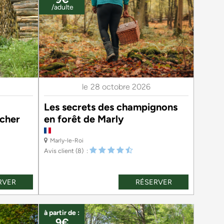
/adulte
le
28 octobre 2026
Les secrets des champignons
cher
en forêt de Marly
Marly-le-Roi
Avis client
(8)
RVER
RÉSERVER
à partir de :
9€