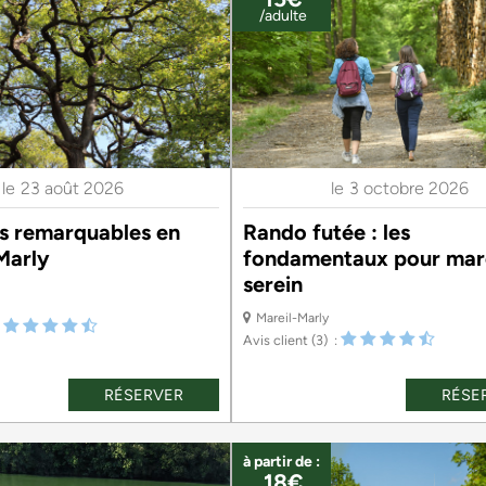
/adulte
le
23 août 2026
le
3 octobre 2026
es remarquables en
Rando futée : les
Marly
fondamentaux pour mar
serein
Mareil-Marly
Avis client
(3)
RÉSERVER
RÉSE
à partir de :
18€