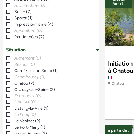
/adulte
Architecture
(
0
)
Seine
(
7
)
Sports
(
1
)
Impressionnisme
(
4
)
Agriculture
(
0
)
Randonnées
(
7
)
Situation
Aigremont
(
0
)
Initiation
Bezons
(
0
)
à Chatou
Carrières-sur-Seine
(
1
)
Chambourcy
(
0
)
Chatou
(
7
)
Chatou
Croissy-sur-Seine
(
3
)
Fourqueux
(
0
)
Houilles
(
0
)
L'Etang-la-Ville
(
1
)
Le Pecq
(
0
)
Le Vésinet
(
2
)
Le Port-Marly
(
1
)
à partir de :
Louveciennes
(
3
)