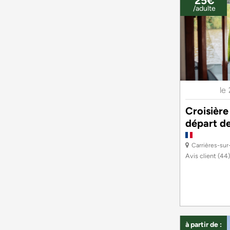
25€
/adulte
le
Croisière
départ de
Carrières-sur
Avis client
(44)
à partir de :