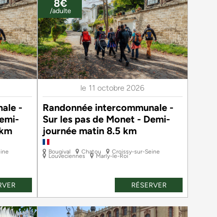
8€
/adulte
le
11 octobre 2026
ale -
Randonnée intercommunale -
Demi-
Sur les pas de Monet - Demi-
 km
journée matin 8.5 km
eine
Bougival
Chatou
Croissy-sur-Seine
Louveciennes
Marly-le-Roi
RVER
RÉSERVER