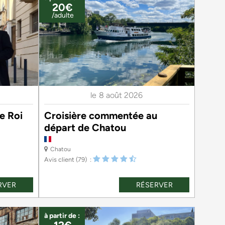
20€
/adulte
le
8 août 2026
e Roi
Croisière commentée au
départ de Chatou
Chatou
Avis client
(79)
RVER
RÉSERVER
à partir de :