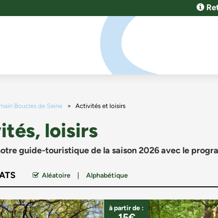
Ret
rmain Boucles de Seine
>
Activités et loisirs
ités, loisirs
otre guide-touristique de la saison 2026 avec le progr
ATS
Aléatoire
Alphabétique
à partir de :
15€